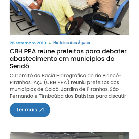
26 setembro 2019
Notícias das Águas
CBH PPA reúne prefeitos para debater
abastecimento em municípios do
Seridó
O Comitê da Bacia Hidrográfica do rio Piancó-
Piranhas-Açu (CBH PPA) reuniu prefeitos dos
municípios de Caicó, Jardim de Piranhas, São
Fernando e Timbaúba dos Batistas para discutir
a garantia e manutenção do abastecimento
d’água nas referidas cidades. A reunião
Ler mais
aconteceu na manhã desta quarta-feira (18/09)
e foi coordenada pelo presidente do CBH PPA,
Paulo Varela. Estiveram presentes o secretário
da Secretaria Estadual de Recursos Hídricos,