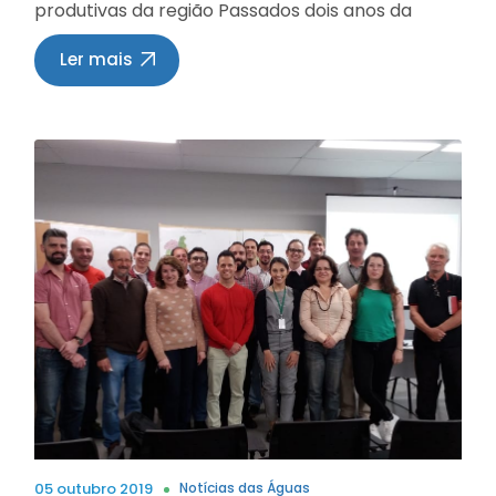
produtivas da região Passados dois anos da
maior crise hídrica já registrada na história de
Paracatu, que afetou moradores e paralisou
Ler mais
importantes atividades econômicas no
município, obras para a revitalização da bacia
hidrográfica do Ribeirão Santa Isabel estão
sendo executadas na região. Com a entrega do
resultado do estudo de Zoneamento Ambiental
Produtivo (ZAP), feito pelo Sebrae Minas e pela
Associação dos Produtores Rurais e Irrigantes do
Noroeste de Minas Gerais (Irriganor), com apoio
da Prefeitura de Paracatu, em 22 de março
deste ano, ações e recursos estão sendo
direcionados para resolver o problema do
ribeirão que abastece a cidade e propriedades
rurais. Um recurso de R$ 800 mil do Governo do
Estado de Minas Gerais, por meio da Secretaria
de Agricultura, Pecuária e Abastecimento de
Minas (Seapa), está sendo utilizado na
construção de bacias de captação de águas
05 outubro 2019
Notícias das Águas