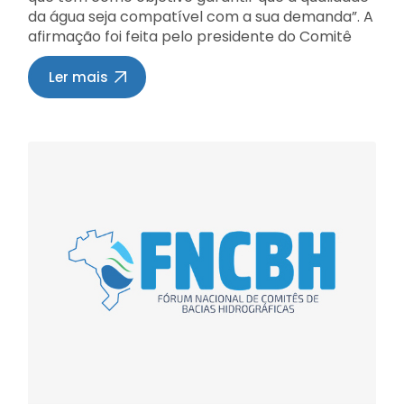
antecipação dos problemas. O que nós estamos
da água seja compatível com a sua demanda”. A
fazendo é planejar esse abastecimento
afirmação foi feita pelo presidente do Comitê
enquanto ainda temos água para nos antecipar
Jacutinga, Alexandre Matthiensen, pesquisador
ao prejuízo. Neste contexto, o papel do comitê é
da Embrapa Suínos e Aves de Concórdia,
Ler mais
exatamente reunir esses atores. Hoje
durante o Curso “Água e os Instrumentos de
conversamos com os prefeitos e nesta quinta
Gestão” realizado nesta terça-feira, 17 de
vamos conversar com a ANA e com os governos
setembro de 2019, no plenário do bloco R,
da Paraíba e do RN. Vamos enfrentar mais essa
Auditório da Unochapecó, em Chapecó, SC, no
crise com solidariedade e em conjunto”,
qual foi um dos palestrantes. Matthiensen
destacou Paulo Varela, presidente do CBH PPA.
explicou, ainda, que a classificação permite um
Para o secretário João Maria, “fizemos esse
maior controle da poluição e permite avaliar a
encontro com os prefeitos porque são eles que
evolução da qualidade da água, garantindo que
estão na porta dos problemas e eles nos ajudam
esta esteja de acordo com o seu uso. “Ou seja, a
nessas ações. Os prefeitos estão dispostos a
água começa a ser classificada desde seu uso
fazer uma força-tarefa para nos ajudar. Já
mais nobre, até usos menos nobres”,
temos ideia de como o rio está, mas vamos fazer
exemplificou. O Curso buscou discutir a
um monitoramento para que possamos
importância dos instrumentos de gestão e a
desobstruir algumas vias do rio Piranhas”,
inter-relação que deve a haver entre eles.
explicou. De acordo com Polion Maia, “São
Segundo os organizadores, com a
Fernando está um ponto fora da curva já que
implementação deles espera-se a diminuição
tem água suficiente e reservatório próprio com