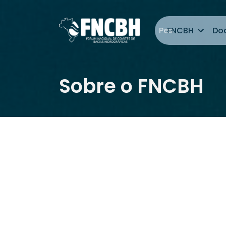
FNCBH
Do
Ir para o res
Sobre o FNCBH