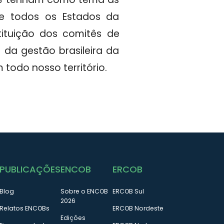
e todos os Estados da
tituição dos comitês de
da gestão brasileira da
odo nosso território.
PUBLICAÇÕES
ENCOB
ERCOB
Blog
Sobre o ENCOB
ERCOB Sul
2026
Relatos ENCOBs
ERCOB Nordeste
Edições