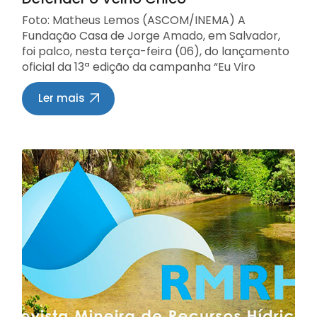
regulação. Nos últimos anos, os parâmetros
Foto: Matheus Lemos (ASCOM/INEMA) A
definidos pela Adasa passaram a incorporar
Fundação Casa de Jorge Amado, em Salvador,
restrições operacionais à concessionária, como
foi palco, nesta terça-feira (06), do lançamento
limites de captação e regras para
oficial da 13ª edição da campanha “Eu Viro
transferências entre sistemas de
Carranca para Defender o Velho Chico”. Com o
abastecimento, com o objetivo de garantir a
tema “Velho Chico. Um rio, muitas mãos.”, a
Ler mais
recuperação gradual do reservatório. “O
iniciativa reforça a importância da mobilização
vertimento do Santa Maria é um marco
coletiva em defesa do Rio São Francisco e da
importante e mostra não só as boas condições
construção de ações permanentes voltadas à
de chuva, mas todo um esforço de
sua preservação e revitalização. Reconhecido
planejamento, regulação e monitoramento. A
como um dos principais rios do país, o Velho
Adasa vai seguir atuando com base em dados e
Chico atravessa territórios, culturas e histórias,
estudos para garantir o equilíbrio entre oferta e
sendo essencial para o abastecimento, a
demanda de água”, reforça Raimundo Ribeiro.
economia, a biodiversidade e a identidade de
Além do reservatório de Santa Maria, cabe
milhões de brasileiros. A campanha surge
destacar que o do Descoberto já está vertendo
justamente como um chamado à união entre
desde 06 de janeiro e o Paranoá segue
instituições, comitês de bacias hidrográficas,
atendendo as cotas estabelecidas pela Adasa.
sociedade civil, comunidades ribeirinhas e
Embora o cenário atual seja positivo e indique
demais parceiros comprometidos com a
segurança hídrica para o DF, a Adasa reforça a
proteção do rio. O evento reuniu representantes