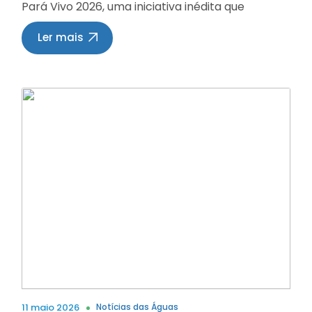
Pará Vivo 2026, uma iniciativa inédita que
percorrerá o rio por suas águas, conectando
municípios, comunidades e promovendo
Ler mais
mobilização em torno da preservação dos
recursos hídricos. Ao longo de seis dias, a
expedição passará por diferentes pontos da
bacia, com uma programação diversificada que
reúne ações institucionais, atividades culturais,
educação ambiental e iniciativas concretas
voltadas à melhoria da qualidade da água.
Confira os destaques de cada dia: Dia 1 – 11/05
(segunda-feira)Resende Costa (manhã) A
expedição tem início em Resende Costa, berço
da nascente do Rio Pará, com uma solenidade
marcada para às 9h, na Escola Municipal José
Augusto Resende, no povoado de Cajuru. O
destaque será a assinatura do Acordo de
Cooperação Técnica para implantação do
Programa de Saneamento Rural nas
comunidades de Jacarandira e Cajuru. A
11 maio 2026
Notícias das Águas