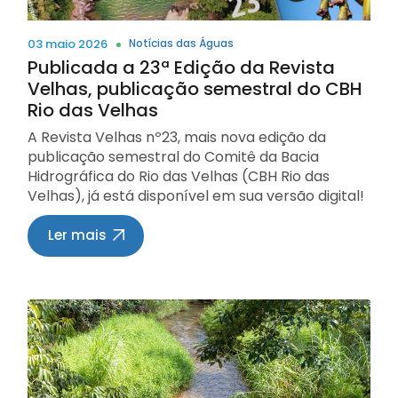
duas horas. 🔗 Acompanhe, participe e fortaleça
a gestão do saneamento no Brasil! Fonte:
03 maio 2026
Notícias das Águas
https://meioambiente.mg.gov.br/w/participe-
Publicada a 23ª Edição da Revista
das-lives-sobre-o-sinisa-2026 Qui, 30 abr 2026
Velhas, publicação semestral do CBH
Rio das Velhas
A Revista Velhas nº23, mais nova edição da
publicação semestral do Comitê da Bacia
Hidrográfica do Rio das Velhas (CBH Rio das
Velhas), já está disponível em sua versão digital!
A palavra de ordem da vez é ‘preservação’. Em
um tempo em que os sinais da crise climática se
Ler mais
tornam cada vez mais evidentes, preservar
deixou de ser apenas um ideal e passou a ser
uma urgência. Mas preservar também é
construir. É planejar, investir, transformar
realidades e, sobretudo, imaginar futuros
possíveis para o nosso rio Veja os destaques: A
bacia do Rio das Velhas entra em uma nova fase.
Com a aprovação do Enquadramento dos