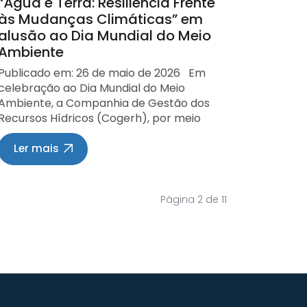
“Água e Terra: Resiliência Frente
Lopes; o superintendente de Regulação
população em situações de
às Mudanças Climáticas” em
de Usos de Recursos Hídricos, Marco
emergência. Além da prevenção de
alusão ao Dia Mundial do Meio
Neves; e a superintendente de
desastres, a modernização também
Ambiente
Fiscalização, Viviane Brandão.
contribuirá para o planejamento da
Representando o MIDR participaram
Publicado em: 26 de maio de 2026 Em
gestão dos recursos hídricos e para
Bruno Cravo Alves, diretor do
celebração ao Dia Mundial do Meio
setores estratégicos da economia
Departamento de Projetos Estratégicos
Ambiente, a Companhia de Gestão dos
mineira, como o agronegócio. O
(DPE), e Jimmu de Azevedo Ikeda,
Recursos Hídricos (Cogerh), por meio
desenvolvimento de cenários climáticos
assessor do departamento. Também
da Assessoria Socioambiental (ASSAM),
e hidrológicos permitirá maior
estiveram envolvidos nas discussões
promoverá, no próximo dia 02 de junho
previsibilidade sobre períodos de
Ler mais
representantes dos estados da Paraíba,
(terça-feira), a partir das 8h, o
escassez hídrica e apoiará a
Rio Grande do Norte, Ceará e
Seminário “Água e Terra: Resiliência
formulação de políticas públicas e
Pernambuco. Aprimoramento da
Frente às Mudanças Climáticas”. O
investimentos em infraestrutura. Mais
Página 2 de 11
gestão das águas A reunião deu
evento reunirá especialistas e
transparência e informação para a
continuidade às discussões iniciadas em
representantes de instituições para
sociedade A iniciativa também prevê o
oficina promovida pela ANA em 5 de
debater os desafios impostos pelas
fortalecimento da comunicação com a
março de 2026, quando foram
mudanças climáticas, com destaque
população por meio de plataformas
debatidos procedimentos para integrar
para os impactos da desertificação,
digitais, painéis informativos e canais de
a operação dos sistemas locais e do
estratégias de recuperação ambiental,
divulgação que permitirão ampliar o
PISF. Na ocasião, foi definido um
gestão sustentável dos recursos
acesso a informações confiáveis sobre