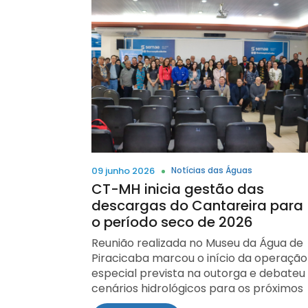
Física (TAF) dos brigadistas florestais. O
crescente escassez de água e ajudar os
nº 12.990, de 29 de maio de 2026, impõe
teste integra a formação das equipes
territórios a se adaptarem a condições
restrições significativas à execução de
que atuarão durante os meses mais
hidrológicas cada vez mais incertas. As
atividades essenciais para a gestão das
críticos do ano. Os brigadistas
trocas de ideias se concentrarão em
águas e para a segurança hídrica do
selecionados iniciarão as atividades em
como a gestão das bacias hidrográficas
País. Em um contexto de previsão de
1º de julho, em conformidade com a Lei
pode ajudar as sociedades a se
intensificação dos eventos climáticos
Estadual nº 3.826, que institui o Serviço
prepararem melhor para a incerteza
extremos associados ao fenômeno
de Brigadista e Guarda-Vidas,
climática, integrando a gestão de
Super El Niño, a redução orçamentária
reforçando as ações de prevenção e
enchentes e secas, aprimorando os
compromete diretamente a
resposta às ocorrências de fogo. O TAF
sistemas de previsão, restaurando as
capacidade operacional da Agência em
dos brigadistas florestais consiste em
capacidades naturais de retenção de
áreas estratégicas para a população
percorrer 2.400 metros transportando
água e fortalecendo a cooperação
09 junho 2026
Notícias das Águas
brasileira. As restrições ocorrem em um
uma bomba costal com cerca de 24 kg,
entre todas as partes interessadas no
CT-MH inicia gestão das
momento em que o Brasil demanda
em um tempo máximo de 29 minutos.
setor hídrico. Em um momento em que
descargas do Cantareira para
uma maior capacidade de
Os selecionados irão atuar em todo o
as mudanças climáticas estão
o período seco de 2026
monitoramento de rios e chuvas;
estado. “As equipes serão distribuídas
transformando a água em um dos
previsão e resposta a secas, cheias e
Reunião realizada no Museu da Água de
em 14 bases operacionais, sendo 11 em
principais desafios do século XXI, o Rio
inundações, eventos que tendem a se
Piracicaba marcou o início da operação
municípios que possuem quartéis e três
de Janeiro oferecerá uma plataforma
tornar mais severos em razão do
especial prevista na outorga e debateu
bases avançadas instaladas em Lagoa
internacional única para a troca de
fenômeno climático. A situação se torn
cenários hidrológicos para os próximos
da Confusão, Formoso do Araguaia e
experiências e a aceleração de
ainda mais preocupante porque a ANA
meses 1º de junho de 2026 A 280ª
São Félix do Tocantins. Essa estrutura