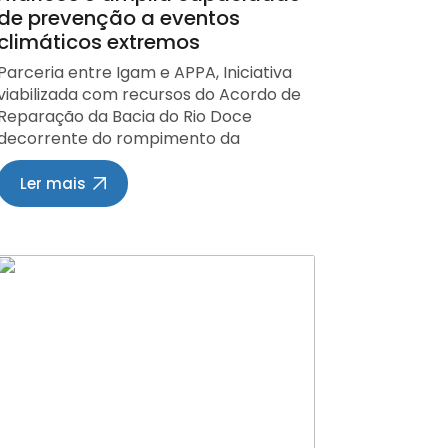
tratamento de esgoto. Essas
de prevenção a eventos
informações também são fundamentais
climáticos extremos
para o planejamento de políticas
públicas voltadas ao desenvolvimento
Parceria entre Igam e APPA, Iniciativa
urbano, habitação, combate à pobreza
viabilizada com recursos do Acordo de
e preservação dos recursos naturais.
Reparação da Bacia do Rio Doce
Responsável pela formulação,
decorrente do rompimento da
implementação e acompanhamento
Barragem de Fundão (2015), reforça a
das políticas públicas de saneamento
segurança hídrica e climática em Minas
Ler mais
básico em Minas Gerais, a Semad passa
erais O Governo de Minas Gerais deu
a oferecer, por meio do Painel de
mais um passo no fortalecimento da
Indicadores, dados detalhados sobre a
gestão dos recursos hídricos e da
população atendida pelos serviços de
adaptação às mudanças climáticas
abastecimento de água potável e
com a assinatura do Contrato de
esgotamento sanitário.A nova
Gestão entre o Instituto Mineiro de
funcionalidade também permite a
Gestão das Águas (Igam) e a
aplicação de filtros para consultas
Associação Pró-Cultura e Promoção
específicas, possibilitando verificar a
das Artes (APPA). A iniciativa vai
situação de cada município mineiro
permitir a modernização e a
quanto à existência de estações de
operacionalização da Sala de Situação
tratamento de água, sistemas de coleta
de Recursos Hídricos de Minas Gerais,