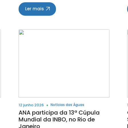
campanha institucional “Conectando
Pessoas e Territórios”. A iniciativa, que
Ler mais
começou pelas redes sociais do Comitê,
celebra uma trajetória construída por
meio do diálogo, da participação social
e do compromisso coletivo com a
gestão sustentável dos recursos
hídricos em uma das mais importantes
o
bacias hidrográficas do Brasil. Mais do
que marcar uma data, a campanha
busca resgatar a memória institucional
do Comitê e valorizar os momentos, as
a
pessoas e as instituições que
contribuíram para consolidar o CBH
Paranaíba como uma referência
nacional em gestão participativa das
águas. Ao longo de quase duas décadas,
12 junho 2026
Notícias das Águas
representantes do poder público, dos
ANA participa da 13ª Cúpula
usuários de recursos hídricos e da
Mundial da INBO, no Rio de
sociedade civil construíram, de forma
Janeiro