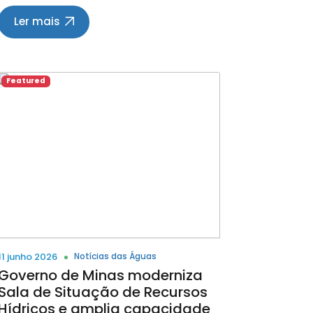
municípios mineiros A Secretaria de
Estado de Meio Ambiente e
Ler mais
Desenvolvimento Sustentável (Semad)
ampliou o acesso público às
informações sobre saneamento básico
em Minas Gerais com a inclusão de
Featured
novos dados no Painel de Indicadores do
Sistema Estadual de Meio Ambiente e
Recursos Hídricos (Sisema). A iniciativa
reforça a transparência das ações
governamentais e disponibiliza à
população informações estratégicas
sobre abastecimento de água e
esgotamento sanitário em todo o
estado. O saneamento básico reúne
serviços essenciais para a promoção da
saúde pública, proteção ambiental e
11 junho 2026
Notícias das Águas
melhoria da qualidade de vida da
Governo de Minas moderniza
população, incluindo o abastecimento
Sala de Situação de Recursos
de água potável e a coleta e o
Hídricos e amplia capacidade