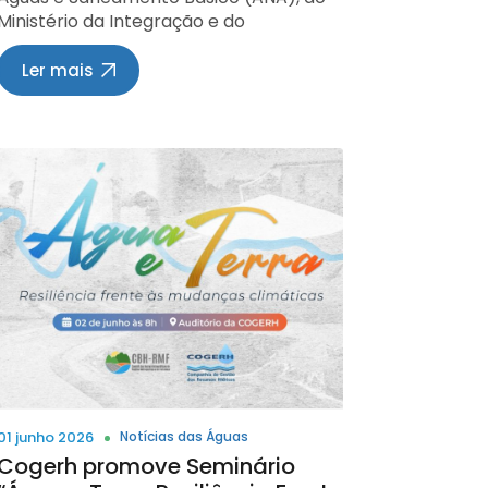
possibilitou um investimento de R$ 150
de recursos hídricos no interior do
Ministério da Integração e do
seção “Transparência” dos portais
milhões para a reestruturação da Sala
estado, trabalhar da melhor forma
Desenvolvimento Regional (MIDR) e dos
institucionais da Semad, do Instituto
de Situação de Recursos Hidrológicos do
possível preventivamente”. Entre os
estados da Paraíba, Rio Grande do
Estadual de Florestas (IEF), do Instituto
Ler mais
Igam. “Esse investimento representa o
palestrantes da Sema estão: Fernando
Norte, Ceará e Pernambuco reuniram-
Mineiro de Gestão das Águas (Igam) e
fortalecimento de um serviço público
Pires, coordenador de Segurança de
se nesta terça-feira (26), na sede da
da Fundação Estadual do Meio
essencial para a proteção da
Barragem, Ellen Pantoja, que falará
ANA, em Brasília, para avaliar os
Ambiente (Feam). Para acessar os
população frente aos eventos
sobre a distribuição das outorgas na
resultados da integração operacional
dados, basta entrar no Painel de
climáticos extremos e para a
bacia, Filippe Kestring, que fará uma
entre o Projeto de Integração do Rio São
Indicadores do Sisema, navegar até a
construção de um legado permanente
apresentação sobre os Planos de
Francisco (PISF) e os sistemas hídricos
seção “Outros Indicadores” e selecionar
de segurança hídrica para Minas
Bacias e Tania Rosa, com a palestra de
locais da Paraíba e do Rio Grande do
a opção “Saneamento Básico”. Ascom
Gerais”, destacou. Tecnologia a serviço
unidade de planejamento, gestão
Norte. O encontro teve como foco os
Sisema Fonte: Igam - Publicado em
da prevenção Com vigência de 60
territorial e papel dos comitês. Acesse
reservatórios Engenheiro Avidos e São
Qui, 11 jun 2026
meses, o contrato permitirá a
o link para se inscrever. *Texto: Renata
Gonçalo, operados pelo Departamento
ampliação do monitoramento
ata Fonte: SEMA MT - Publicado:
Nacional de Obras Contra as Secas
hidrometeorológico em todo o estado.
Quarta, 03 de Junho de 2026
(DNOCS), que recebem águas do Eixo
A expectativa é que a nova estrutura
Norte do PISF. Pela ANA participaram,
fortaleça a emissão de alertas
entre outros, a diretora-presidente
antecipados para a Defesa Civil e
interina, Larissa Rêgo; o superintendente
demais órgãos responsáveis pela
01 junho 2026
Notícias das Águas
de Regulação de Serviços Hídricos e
gestão de riscos, contribuindo para
Cogerh promove Seminário
Segurança de Barragens, Alan Vaz
ações preventivas e para a proteção da