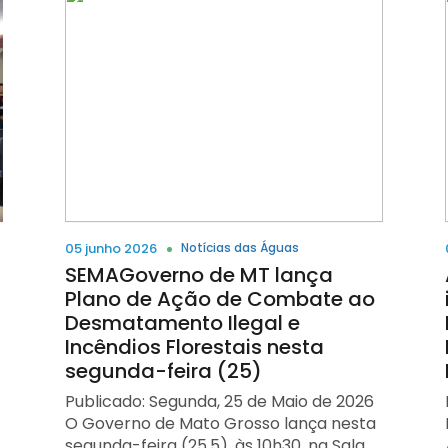
e simboliza um dos principais
na sessão inaugural reforça o
Econômico Sustentável da Semadesc,
fundamentos da gestão das águas no
protagonismo do Brasil nos debates
Rogério Beretta, explica que a iniciativa
Brasil: a participação democrática dos
globais sobre gestão integrada de
resulta de visita técnica à Usina
diferentes segmentos que compõem os
bacias hidrográficas, segurança hídrica
Adecoagro, em Ivinhema, realizada em
comitês de bacia hidrográfica. A arte
e adaptação às mudanças climáticas.
2024. “Na ocasião, a equipe conheceu a
também faz referência ao território de
Sessão de Alto Nível 17 de junho
aplicação da técnica nas áreas de
atuação do Comitê. Na parte inferior da
(quarta-feira) – 10h40 A diretora-
cultivo de cana-de-açúcar da usina,
composição, uma imagem aérea de um
presidente interina da ANA, Larissa Rêgo,
onde o método vem sendo utilizado
curso d’água representa a conexão
participa da Sessão de Alto Nível sobre
como ferramenta de manejo
entre as diversas regiões da Bacia
governança da água e segurança
conservacionista e retenção hídrica”,
Hidrográfica do Rio Paranaíba e reforça
hídrica, ao lado de autoridades
afirmou. A experiência demonstrou o
a mensagem central da campanha: a
brasileiras e internacionais, incluindo
05 junho 2026
Notícias das Águas
potencial da tecnologia como
união entre pessoas, instituições e
representantes do Governo Federal, do
SEMAGoverno de MT lança
estratégia complementar às ações já
territórios em torno da gestão
Conselho Mundial da Água, do Governo
Plano de Ação de Combate ao
desenvolvidas pelo Plano Estadual de
sustentável dos recursos hídricos. Uma
da França e do Estado do Rio de Janeiro.
Desmatamento Ilegal e
Manejo e Conservação de Solo e Água
trajetória construída ao longo de
A sessão discutirá o papel da gestão de
Incêndios Florestais nesta
(Prosolo) nas diversas frentes de
décadas Embora celebre 18 anos de
recursos hídricos em nível de bacia
segunda-feira (25)
trabalho em execução no Estado. “A
instalação, a história do CBH Paranaíba
para o fortalecimento da segurança
visita à Adecoagro permitiu observar,
Publicado: Segunda, 25 de Maio de 2026
começou antes mesmo de 2008. Ainda
hídrica e da resiliência climática.
na prática, os resultados da técnica de
a
O Governo de Mato Grosso lança nesta
na década de 1990, intensificaram-se as
Encerramento da Cúpula e
escoamento superficial difuso aplicada
segunda-feira (25.5), às 10h30, na Sala
articulações entre poder público,