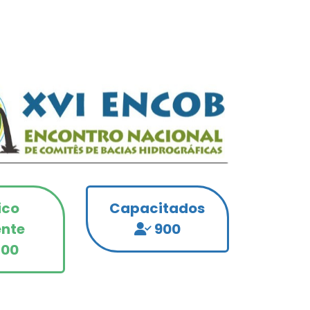
ico
Capacitados
ente
900
200