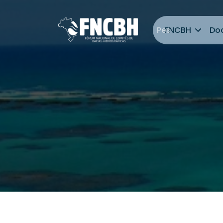
FNCBH
Do
Ir para o res