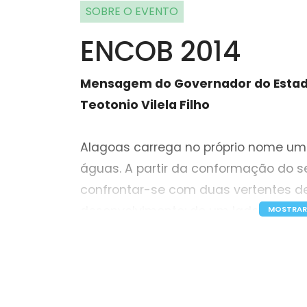
SOBRE O EVENTO
ENCOB 2014
Mensagem do Governador do Estad
Teotonio Vilela Filho
Alagoas carrega no próprio nome u
águas. A partir da conformação do seu
confrontar-se com duas vertentes d
desenvolvimento: de um lado a verten
MOSTRAR
outro lado a vertente do Oceano Atlân
que nosso Estado seja conhecido na
Águas.” Sob a inspiração dessa voca
recepcionou com grande satisfação a