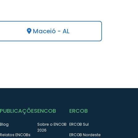
Maceió - AL
PUBLICAÇÕES
ENCOB
ERCOB
Blog
Sobre o ENCOB
ERCOB Sul
2026
Relatos ENCOBs
ERCOB Nordeste