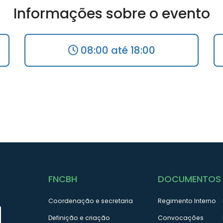
VI edição do Encontro Nacional dos
Informações sobre o evento
ento que merecerá todo o nosso
08:00 até 18:00
importância dos comitês de
lida capaz de efetivar em toda a
das águas no contexto do Sistema
lei tive a honra de relatar quando
eral.
omissado com essa grande causa
vel, no qual a temática da gestão
cursos hídricos ocupa lugar
FNCBH
DOCUMENTOS
itês de bacias hidrográficas,
Coordenação e secretaria
Regimento Interno
damental para o êxito de nossa
Definição e criação
Convocações