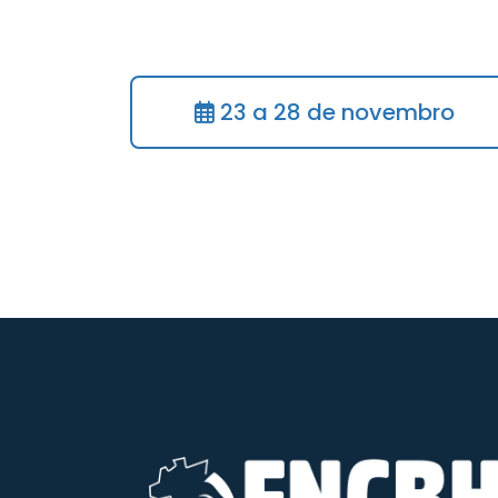
Maceió foi escolhida para sediar a X
Comitês de Bacias Hidrográficas, ev
apoio e entusiástica participação.
23 a 28 de novembro
Nosso Governo sempre considerou a 
bacias hidrográficas como a base só
sua plenitude a gestão sustentável 
Nacional dos Recursos Hídricos, cuja 
de minha passagem pelo Senado Fed
Ontem, como hoje, sinto-me compr
em prol do desenvolvimento sustentá
compartilhada e participativa dos re
central, animada sobretudo pelos com
cujo papel é e continuará sendo fun