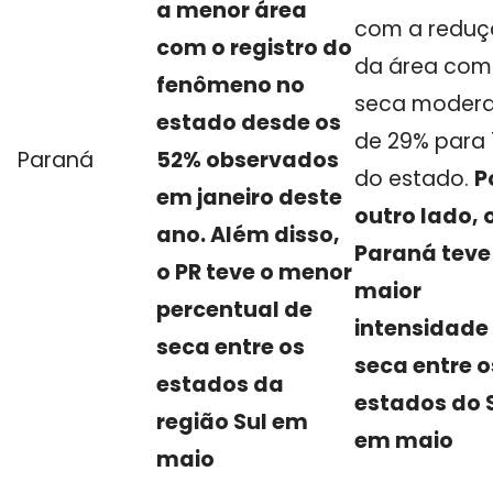
a menor área
com a redu
com o registro do
da área com
fenômeno no
seca moder
estado desde os
de 29% para 
Paraná
52% observados
do estado.
P
em janeiro deste
outro lado, 
ano. Além disso,
Paraná teve
o PR teve o menor
maior
percentual de
intensidade
seca entre os
seca entre o
estados da
estados do 
região Sul em
em maio
maio