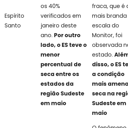
os 40%
fraca, que é 
Espírito
verificados em
mais branda
Santo
janeiro deste
escala do
ano.
Por outro
Monitor, foi
lado, o ES teve o
observada n
menor
estado.
Alé
percentual de
disso, o ES t
seca entre os
a condição
estados da
mais amena
região Sudeste
seca na reg
em maio
Sudeste em
maio
O fenômeno 