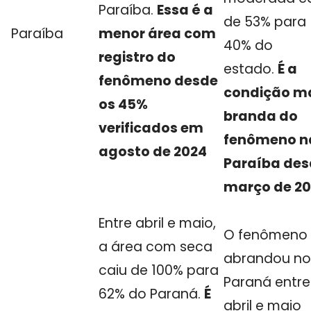
Paraíba.
Essa é a
de 53% para
Paraíba
menor área com
40% do
registro do
estado.
É a
fenômeno desde
condição m
os 45%
branda do
verificados em
fenômeno n
agosto de 2024
Paraíba de
março de 2
Entre abril e maio,
O fenômeno 
a área com seca
abrandou no
caiu de 100% para
Paraná entre
62% do Paraná.
É
abril e maio