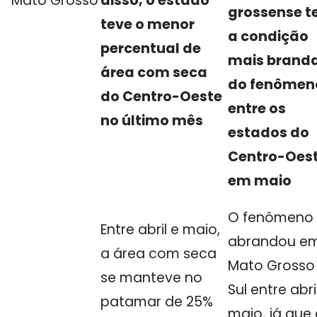
Mato Grosso
disso, o estado
grossense t
teve o menor
a condição
percentual de
mais brand
área com seca
do fenômen
do Centro-Oeste
entre os
no último mês
estados do
Centro-Oes
em maio
O fenômeno 
Entre abril e maio,
abrandou e
a área com seca
Mato Grosso
se manteve no
Sul entre abri
patamar de 25%
maio, já que