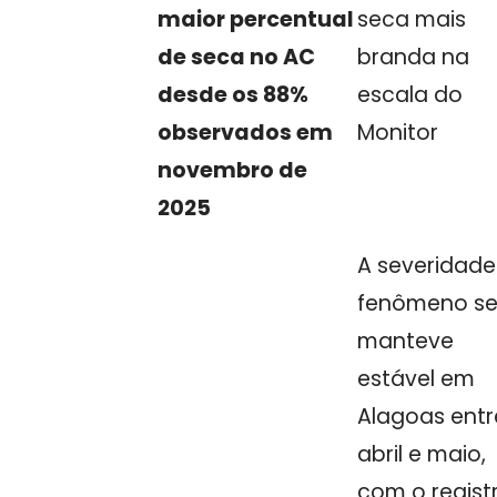
maior percentual
seca mais
de seca no AC
branda na
desde os 88%
escala do
observados em
Monitor
novembro de
2025
A severidade
fenômeno s
manteve
estável em
Alagoas entr
abril e maio,
com o regist