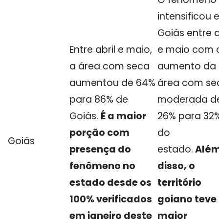
intensificou
Goiás entre a
Entre abril e maio,
e maio com 
a área com seca
aumento da
aumentou de 64%
área com se
para 86% de
moderada d
Goiás.
É a maior
26% para 32
porção com
do
Goiás
presença do
estado.
Alé
fenômeno no
disso, o
estado desde os
território
100% verificados
goiano teve
em janeiro deste
maior