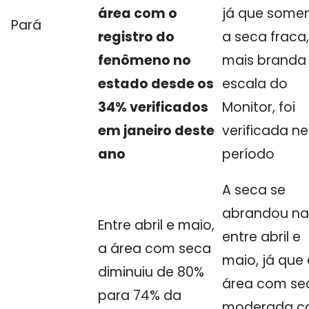
área com o
já que some
Pará
registro do
a seca fraca,
fenômeno no
mais branda
estado desde os
escala do
34% verificados
Monitor, foi
em janeiro deste
verificada n
ano
período
A seca se
abrandou na
Entre abril e maio,
entre abril e
a área com seca
maio, já que
diminuiu de 80%
área com se
para 74% da
moderada c