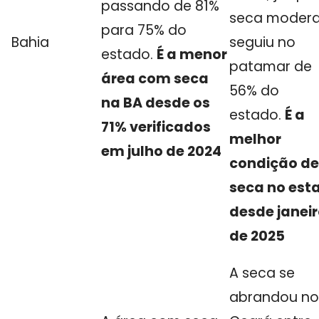
passando de 81%
seca moder
para 75% do
Bahia
seguiu no
estado.
É a menor
patamar de
área com seca
56% do
na BA desde os
estado.
É a
71% verificados
melhor
em julho de 2024
condição de
seca no est
desde janei
de 2025
A seca se
abrandou no