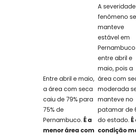
A severidade
fenômeno s
manteve
estável em
Pernambuco
entre abril e
maio, pois a
Entre abril e maio,
área com se
a área com seca
moderada s
caiu de 79% para
manteve no
75% de
patamar de 
Pernambuco.
É a
do estado.
É
menor área com
condição m