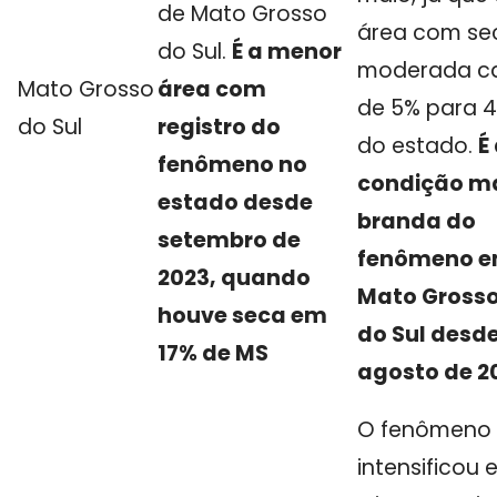
de Mato Grosso
área com se
do Sul.
É a menor
moderada c
Mato Grosso
área com
de 5% para 
do Sul
registro do
do estado.
É
fenômeno no
condição m
estado desde
branda do
setembro de
fenômeno 
2023, quando
Mato Gross
houve seca em
do Sul desd
17% de MS
agosto de 2
O fenômeno 
intensificou