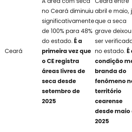
A área com seca
Ceará entre
no Ceará diminuiu
abril e maio, 
significativamente
que a seca
de 100% para 48%
grave deixou
do estado.
É a
ser verificad
Ceará
primeira vez que
no estado.
É
o CE registra
condição m
áreas livres de
branda do
seca desde
fenômeno n
setembro de
território
2025
cearense
desde maio
2025